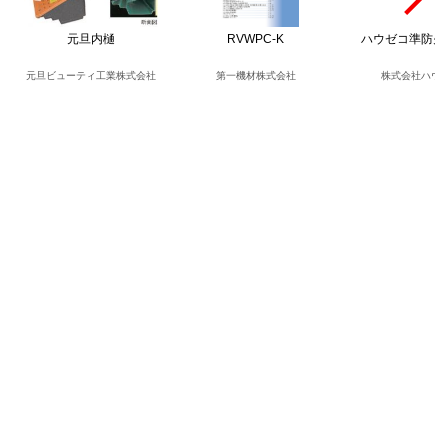
元旦内樋
RVWPC-K
ハウゼコ準防火
元旦ビューティ工業株式会社
第一機材株式会社
株式会社ハウ