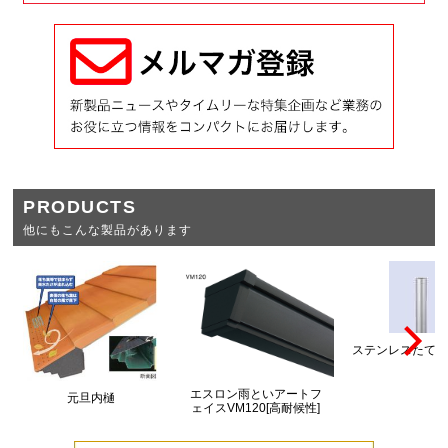
PRODUCTS
他にもこんな製品があります
ステンレスたてとい
エスロン雨といアートフ
元旦内樋
ェイスVM120[高耐候性]