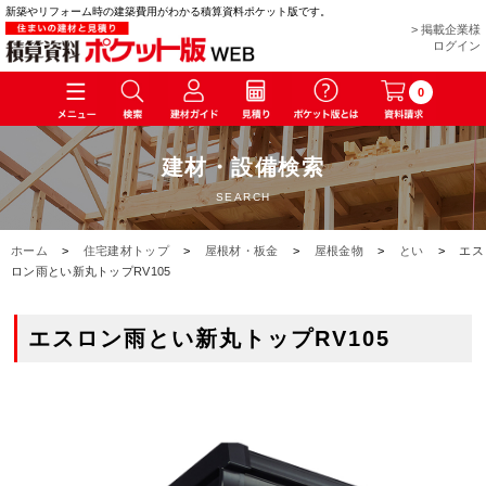
新築やリフォーム時の建築費用がわかる積算資料ポケット版です。
> 掲載企業様
ログイン
0
建材・設備検索
SEARCH
ホーム
>
住宅建材トップ
>
屋根材・板金
>
屋根金物
>
とい
>
エス
ロン雨とい新丸トップRV105
エスロン雨とい新丸トップRV105