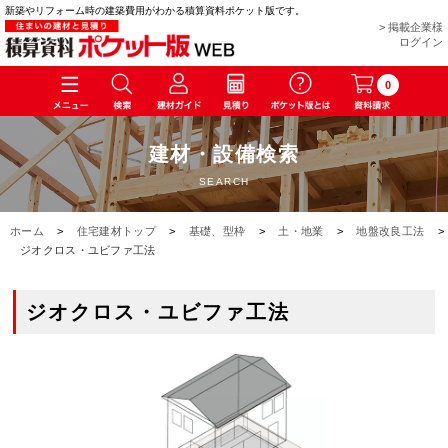
新築やリフォーム時の建築費用がわかる積算資料ポケット版です。
> 掲載企業様
ログイン
0
建材・設備検索
SEARCH
ホーム
>
住宅建材トップ
>
基礎、型枠
>
土・地業
>
地盤改良工法
>
ジオクロス・ユビファ工法
ジオクロス・ユビファ工法