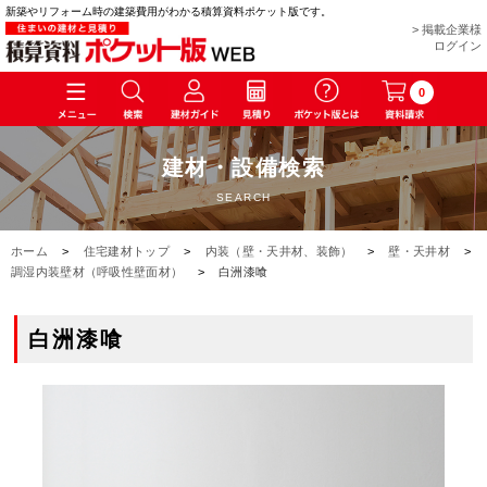
新築やリフォーム時の建築費用がわかる積算資料ポケット版です。
> 掲載企業様
ログイン
0
建材・設備検索
SEARCH
ホーム
>
住宅建材トップ
>
内装（壁・天井材、装飾）
>
壁・天井材
>
調湿内装壁材（呼吸性壁面材）
>
白洲漆喰
白洲漆喰