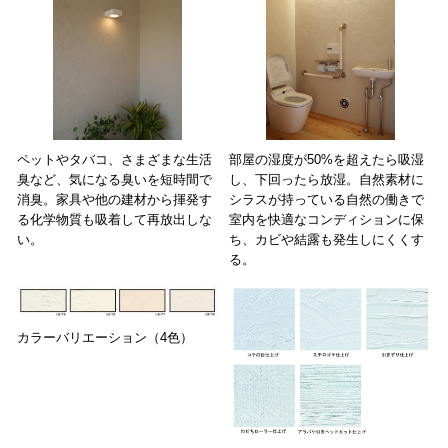
ペットやタバコ、さまざまな生活
部屋の湿度が50%を超えたら吸湿
臭など、気になる臭いを短時間で
し、下回ったら放湿。自然素材に
消臭。家具や他の建材から揮発す
シラスが持っている自然の働きで
る化学物質も吸着して再放出しな
室内を快適なコンディションに保
い。
ち、カビや結露も発生しにくくす
る。
カラーバリエーション（4色）