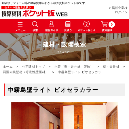
新築やリフォーム時の建築費用がわかる積算資料ポケット版です。
> 掲載企業様
ログイン
0
建材・設備検索
SEARCH
ホーム
>
住宅建材トップ
>
内装（壁・天井材、装飾）
>
壁・天井材
>
調湿内装壁材（呼吸性壁面材）
>
中霧島壁ライト ビオセラカラー
中霧島壁ライト ビオセラカラー