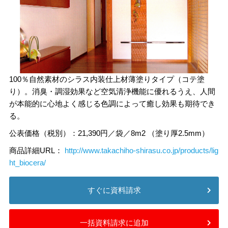
100％自然素材のシラス内装仕上材薄塗りタイプ（コテ塗
り）。消臭・調湿効果など空気清浄機能に優れるうえ、人間
が本能的に心地よく感じる色調によって癒し効果も期待でき
る。
公表価格（税別）：21,390円／袋／8m2 （塗り厚2.5mm）
商品詳細URL：
http://www.takachiho-shirasu.co.jp/products/lig
ht_biocera/
すぐに資料請求
一括資料請求に追加