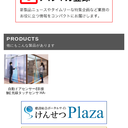
PRODUCTS
他にもこんな製品があります
自動ドアセンサー/[非接
触] 光線タッチセンサ HA-
T401/HA-T520