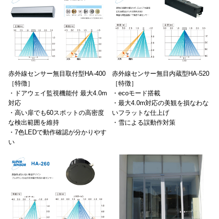
赤外線センサー無目取付型HA-400
赤外線センサー無目内蔵型HA-520
［特徴］
［特徴］
・ドアウェイ監視機能付 最大4.0m
・ecoモード搭載
対応
・最大4.0m対応の美観を損なわな
・高い扉でも60スポットの高密度
いフラットな仕上げ
な検出範囲を維持
・雪による誤動作対策
・7色LEDで動作確認が分かりやす
い