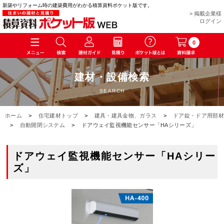
新築やリフォーム時の建築費用がわかる積算資料ポケット版です。
> 掲載企業様
ログイン
0
建材・設備検索
SEARCH
ホーム
>
住宅建材トップ
>
建具・建具金物、ガラス
>
ドア錠・ドア用部材
>
自動開閉システム
>
ドアウェイ監視機能センサー「HAシリーズ」
ドアウェイ監視機能センサー「HAシリー
ズ」