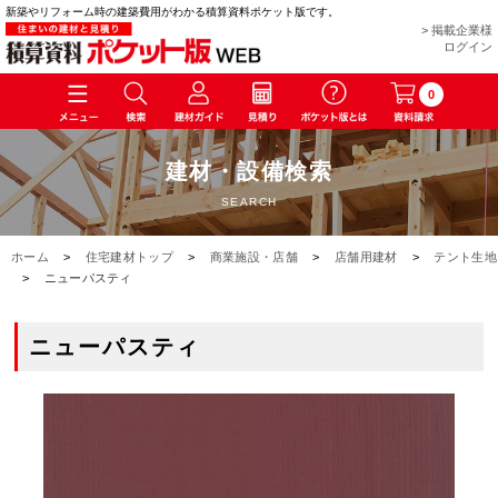
新築やリフォーム時の建築費用がわかる積算資料ポケット版です。
> 掲載企業様
ログイン
0
建材・設備検索
SEARCH
ホーム
>
住宅建材トップ
>
商業施設・店舗
>
店舗用建材
>
テント生地
>
ニューパスティ
ニューパスティ