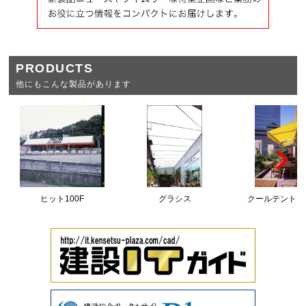
PRODUCTS
他にもこんな製品があります
ヒット100F
グラシス
クールテント T1