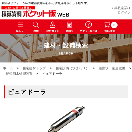
新築やリフォーム時の建築費用がわかる積算資料ポケット版です。
> 掲載企業様
ログイン
0
建材・設備検索
SEARCH
ホーム
>
住宅建材トップ
>
住宅設備（水まわり）
>
給排水・衛生設備
>
配管用水処理装置
>
ピュアドーラ
ピュアドーラ