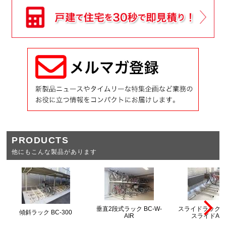
PRODUCTS
他にもこんな製品があります
垂直2段式ラック BC-W-
スライドラック 
傾斜ラック BC-300
AIR
スライドAR-