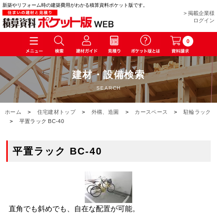
新築やリフォーム時の建築費用がわかる積算資料ポケット版です。
> 掲載企業様
ログイン
0
建材・設備検索
SEARCH
ホーム
>
住宅建材トップ
>
外構、造園
>
カースペース
>
駐輪ラック
>
平置ラック BC-40
平置ラック BC-40
直角でも斜めでも、自在な配置が可能。