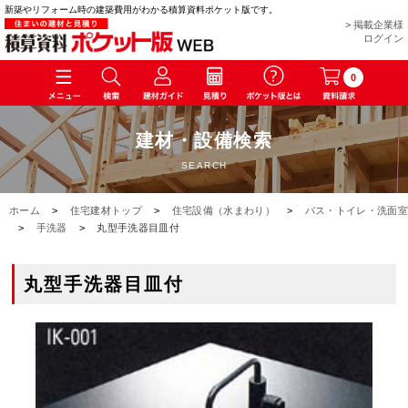
新築やリフォーム時の建築費用がわかる積算資料ポケット版です。
> 掲載企業様
ログイン
0
建材・設備検索
SEARCH
ホーム
>
住宅建材トップ
>
住宅設備（水まわり）
>
バス・トイレ・洗面室
>
手洗器
>
丸型手洗器目皿付
丸型手洗器目皿付