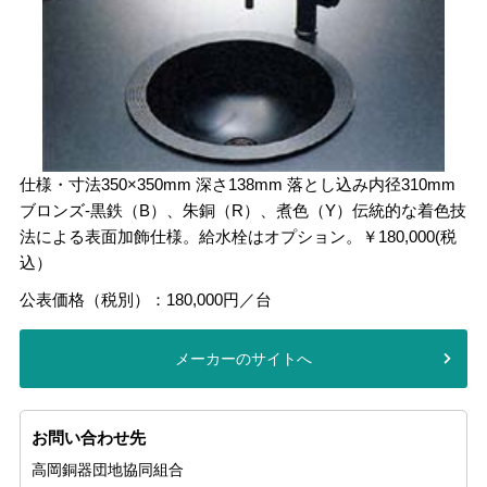
仕様・寸法350×350mm 深さ138mm 落とし込み内径310mm
ブロンズ-黒鉄（B）、朱銅（R）、煮色（Y）伝統的な着色技
法による表面加飾仕様。給水栓はオプション。￥180,000(税
込）
公表価格（税別）：180,000円／台
メーカーのサイトへ
お問い合わせ先
高岡銅器団地協同組合