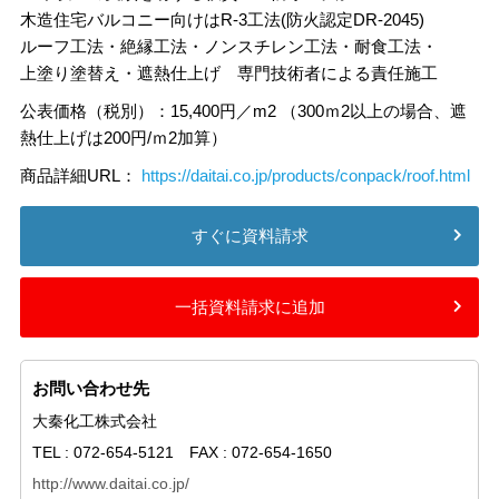
木造住宅バルコニー向けはR-3工法(防火認定DR-2045)
ルーフ工法・絶縁工法・ノンスチレン工法・耐食工法・
上塗り塗替え・遮熱仕上げ 専門技術者による責任施工
公表価格（税別）：15,400円／m2 （300ｍ2以上の場合、遮
熱仕上げは200円/ｍ2加算）
商品詳細URL：
https://daitai.co.jp/products/conpack/roof.html
すぐに資料請求
一括資料請求に追加
お問い合わせ先
大秦化工株式会社
TEL : 072-654-5121 FAX : 072-654-1650
http://www.daitai.co.jp/