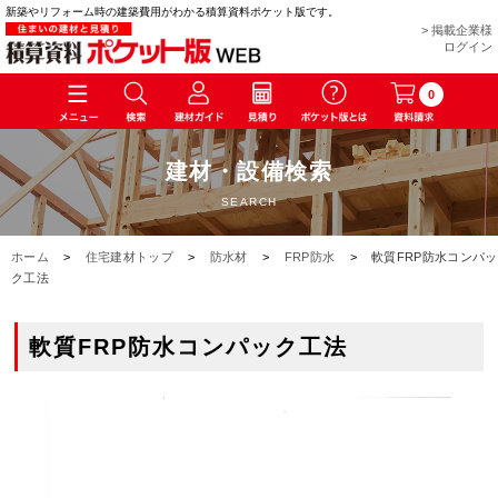
新築やリフォーム時の建築費用がわかる積算資料ポケット版です。
> 掲載企業様
ログイン
0
建材・設備検索
SEARCH
ホーム
>
住宅建材トップ
>
防水材
>
FRP防水
>
軟質FRP防水コンパッ
ク工法
軟質FRP防水コンパック工法