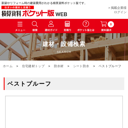
新築やリフォーム時の建築費用がわかる積算資料ポケット版です。
> 掲載企業様
ログイン
0
建材・設備検索
SEARCH
ホーム
>
住宅建材トップ
>
防水材
>
シート防水
>
ベストプルーフ
ベストプルーフ