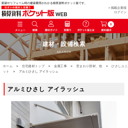
新築やリフォーム時の建築費用がわかる積算資料ポケット版です。
> 掲載企業様
ログイン
0
建材・設備検索
SEARCH
ホーム
>
住宅建材トップ
>
金属工事
>
窓まわり部材、他
>
ひさしユニ
ット
>
アルミひさし アイラッシュ
アルミひさし アイラッシュ