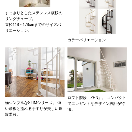
すっきりとしたステンレス横桟の
リングチューブ。
直径118～178cmまでのサイズバ
リエーション。
カラーバリエーション
ロフト階段「ZEN」。 コンパクト
極シンプルなSLIMシリーズ。 薄
でエレガントなデザイン設計が特
い踏板と流れる手すりが美しい螺
徴。
旋階段。