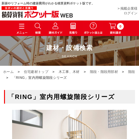
新築やリフォーム時の建築費用がわかる積算資料ポケット版です。
> 掲載企業様
ログイン
0
建材・設備検索
SEARCH
ホーム
>
住宅建材トップ
>
木工事、木材
>
階段・階段用部材
>
階段
>
「RING」室内用螺旋階段シリーズ
「RING」室内用螺旋階段シリーズ