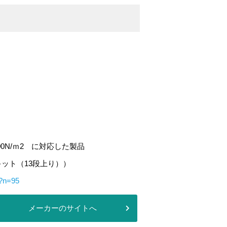
00N/ｍ2 に対応した製品
準キット（13段上り））
p?n=95
メーカーのサイトへ