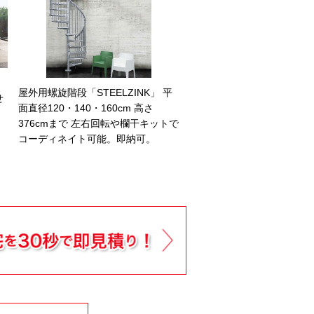
屋外用螺旋階段「STEELZINK」 平
せ
面直径120・140・160cm 高さ
376cmまで 左右回転や欄干キットで
コーディネイト可能。即納可。