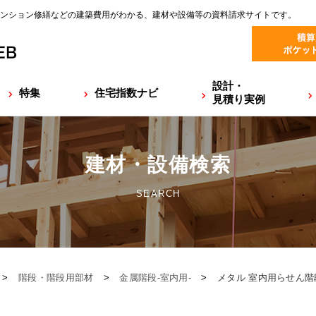
ンション修繕などの建築費用がわかる、建材や設備等の資料請求サイトです。
設計・
特集
住宅指数ナビ
見積り実例
建材・設備検索
SEARCH
>
階段・階段用部材
>
金属階段-室内用-
>
メタル 室内用らせん階