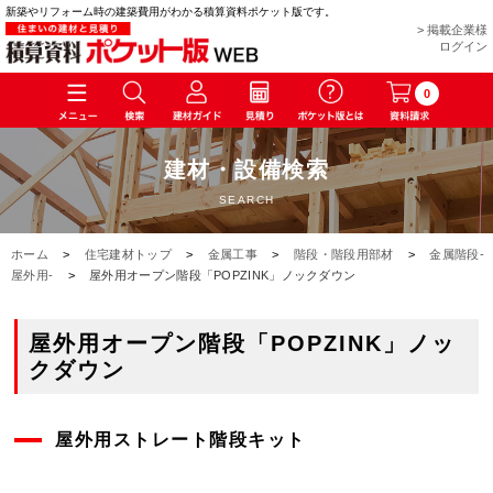
新築やリフォーム時の建築費用がわかる積算資料ポケット版です。
> 掲載企業様
ログイン
0
建材・設備検索
SEARCH
ホーム
>
住宅建材トップ
>
金属工事
>
階段・階段用部材
>
金属階段-
屋外用-
>
屋外用オープン階段「POPZINK」ノックダウン
屋外用オープン階段「POPZINK」ノッ
クダウン
屋外用ストレート階段キット