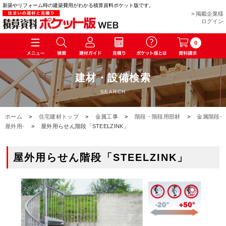
新築やリフォーム時の建築費用がわかる積算資料ポケット版です。
> 掲載企業様
ログイン
0
建材・設備検索
SEARCH
ホーム
>
住宅建材トップ
>
金属工事
>
階段・階段用部材
>
金属階段-
屋外用-
>
屋外用らせん階段「STEELZINK」
屋外用らせん階段「STEELZINK」