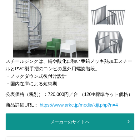
スチールジンクは、錆や酸化に強い亜鉛メッキ熱加工スチー
ルとPVC製手摺のコンビの屋外用螺旋階段。
・ノックダウン式後付け設計
・国内在庫による短納期
公表価格（税別）：720,000円／台 （120Φ標準キット価格）
商品詳細URL：
https://www.arke.jp/media/kiji.php?n=4
メーカーのサイトへ