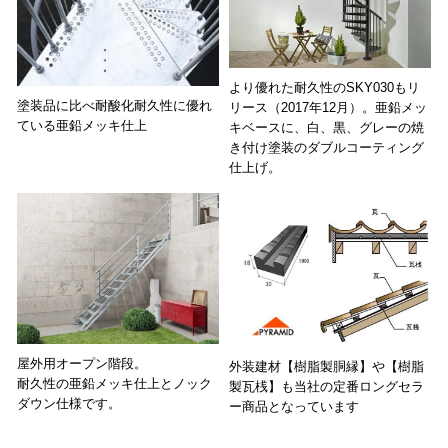
より優れた耐久性のSKY030もリ
塗装品に比べ耐酸化耐久性に優れ
リース（2017年12月）。亜鉛メッ
ている亜鉛メッキ仕上
キベースに、白、黒、グレーの焼
き付け塗装のダブルコーティング
仕上げ。
屋外用オープン階段。
外装建材【樹脂製胴縁】や【樹脂
耐久性の亜鉛メッキ仕上とノック
製瓦桟】も当社の定番ロングセラ
ダウン仕様です。
ー商品となっています