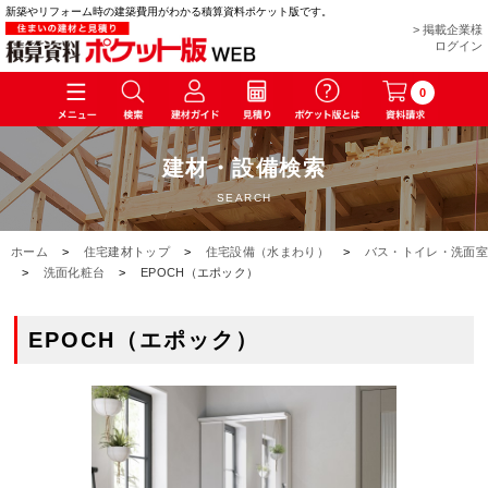
新築やリフォーム時の建築費用がわかる積算資料ポケット版です。
> 掲載企業様
ログイン
0
建材・設備検索
SEARCH
ホーム
>
住宅建材トップ
>
住宅設備（水まわり）
>
バス・トイレ・洗面室
>
洗面化粧台
>
EPOCH（エポック）
EPOCH（エポック）