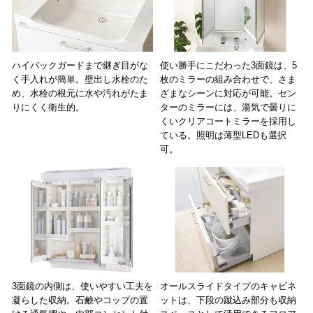
ハイバックガードまで継ぎ目がな
使い勝手にこだわった3面鏡は、5
く手入れが簡単。壁出し水栓のた
枚のミラーの組み合わせで、さま
め、水栓の根元に水や汚れがたま
ざまなシーンに対応が可能。セン
りにくく衛生的。
ターのミラーには、湯気で曇りに
くいクリアコートミラーを採用し
ている。照明は薄型LEDも選択
可。
3面鏡の内側は、使いやすい工夫を
オールスライドタイプのキャビネ
凝らした収納。石鹸やコップの置
ットは、下段の蹴込み部分も収納