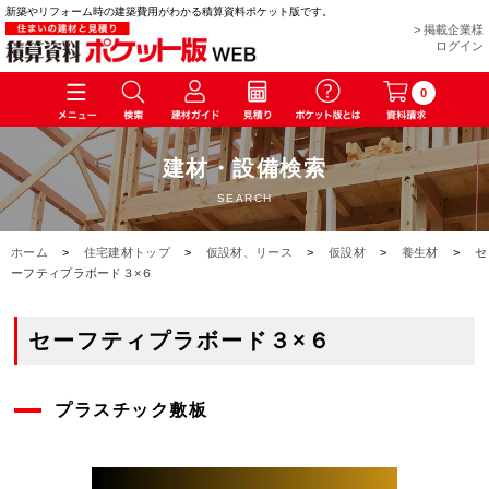
新築やリフォーム時の建築費用がわかる積算資料ポケット版です。
> 掲載企業様
ログイン
0
建材・設備検索
SEARCH
ホーム
>
住宅建材トップ
>
仮設材、リース
>
仮設材
>
養生材
>
セ
ーフティプラボード３×６
セーフティプラボード３×６
プラスチック敷板