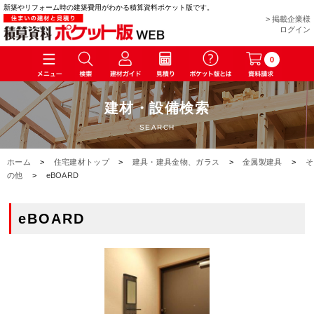
新築やリフォーム時の建築費用がわかる積算資料ポケット版です。
> 掲載企業様
ログイン
0
建材・設備検索
SEARCH
ホーム
>
住宅建材トップ
>
建具・建具金物、ガラス
>
金属製建具
>
そ
の他
>
eBOARD
eBOARD