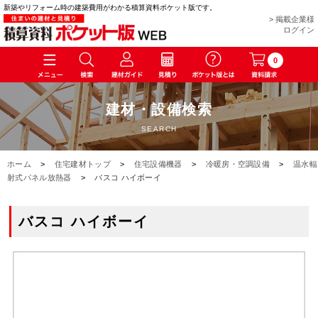
新築やリフォーム時の建築費用がわかる積算資料ポケット版です。
> 掲載企業様
ログイン
0
建材・設備検索
SEARCH
ホーム
>
住宅建材トップ
>
住宅設備機器
>
冷暖房・空調設備
>
温水輻
射式パネル放熱器
>
バスコ ハイボーイ
バスコ ハイボーイ