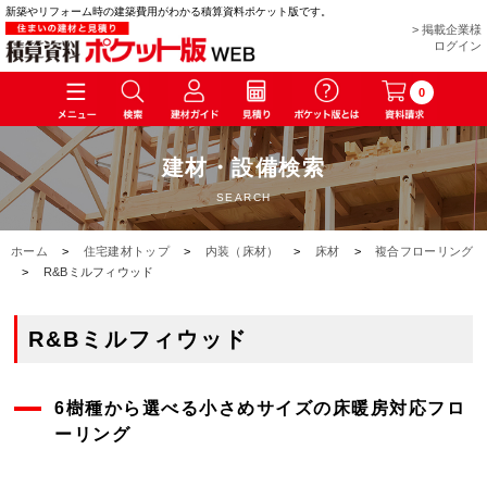
新築やリフォーム時の建築費用がわかる積算資料ポケット版です。
> 掲載企業様
ログイン
0
建材・設備検索
SEARCH
ホーム
>
住宅建材トップ
>
内装（床材）
>
床材
>
複合フローリング
>
R&Bミルフィウッド
R&Bミルフィウッド
6樹種から選べる小さめサイズの床暖房対応フロ
ーリング