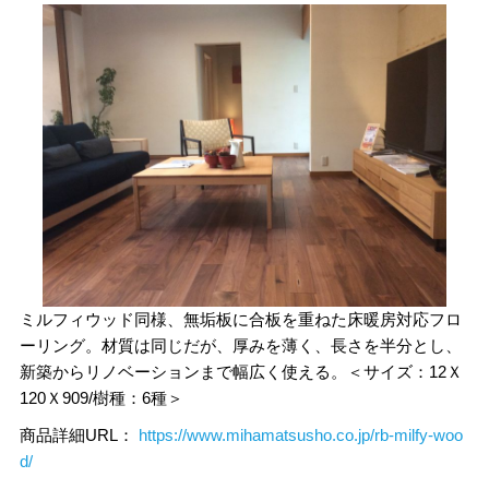
ミルフィウッド同様、無垢板に合板を重ねた床暖房対応フロ
ーリング。材質は同じだが、厚みを薄く、長さを半分とし、
新築からリノベーションまで幅広く使える。＜サイズ：12Ｘ
120Ｘ909/樹種：6種＞
商品詳細URL：
https://www.mihamatsusho.co.jp/rb-milfy-woo
d/