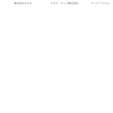
株式会社カネカ
ナオス・テック株式会社
ウッディワールド