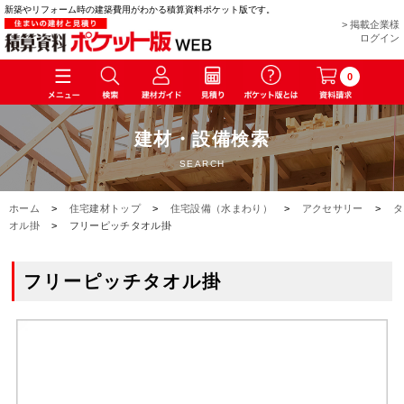
新築やリフォーム時の建築費用がわかる積算資料ポケット版です。
> 掲載企業様
ログイン
0
建材・設備検索
SEARCH
ホーム
>
住宅建材トップ
>
住宅設備（水まわり）
>
アクセサリー
>
タ
オル掛
>
フリーピッチタオル掛
フリーピッチタオル掛