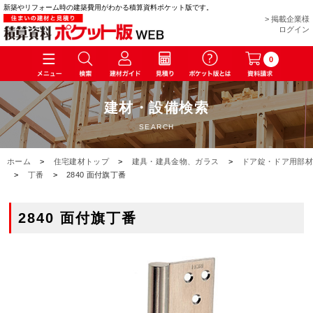
新築やリフォーム時の建築費用がわかる積算資料ポケット版です。
> 掲載企業様
ログイン
0
建材・設備検索
SEARCH
ホーム
>
住宅建材トップ
>
建具・建具金物、ガラス
>
ドア錠・ドア用部材
>
丁番
>
2840 面付旗丁番
2840 面付旗丁番