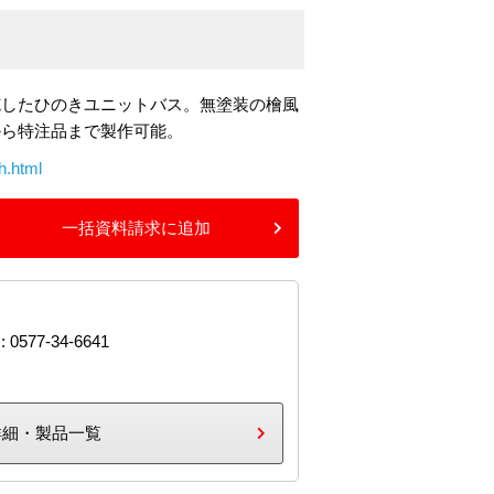
施したひのきユニットバス。無塗装の檜風
から特注品まで製作可能。
h.html
一括資料請求に追加
: 0577-34-6641
詳細・製品一覧