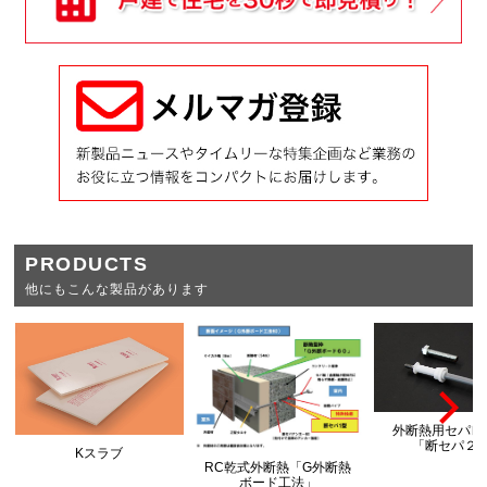
PRODUCTS
他にもこんな製品があります
外断熱用セパレ
「断セパ２
Kスラブ
RC乾式外断熱「G外断熱
ボード工法」