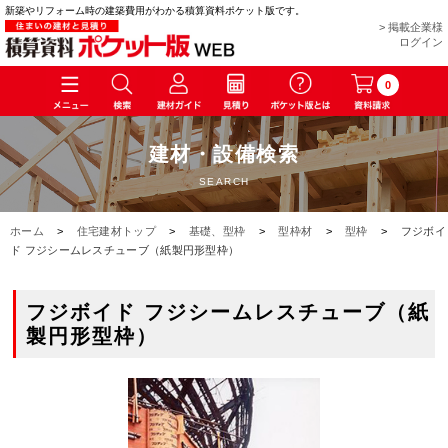
新築やリフォーム時の建築費用がわかる積算資料ポケット版です。
> 掲載企業様
ログイン
0
建材・設備検索
SEARCH
ホーム
>
住宅建材トップ
>
基礎、型枠
>
型枠材
>
型枠
>
フジボイ
ド フジシームレスチューブ（紙製円形型枠）
フジボイド フジシームレスチューブ（紙
製円形型枠）