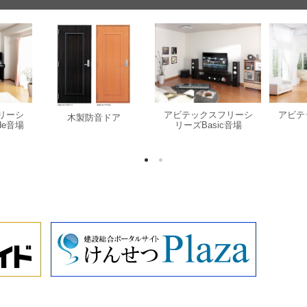
リーシ
アビテックスフリーシ
アビテ
木製防音ドア
de音場
リーズBasic音場