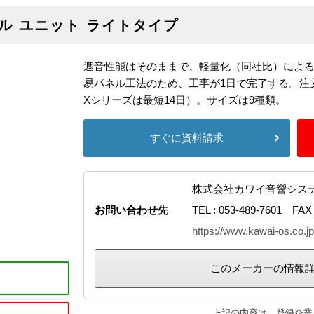
ル ユニット ライトタイプ
遮音性能はそのままで、軽量化（同社比）によ
易パネル工法のため、工事が1日で完了する。注文
Xシリーズは最短14日）。サイズは9種類。
すぐに資料請求
株式会社カワイ音響シス
お問い合わせ先
TEL : 053-489-7601 FAX 
https://www.kawai-os.co.jp
このメーカーの情報
上記の内容は、登録企業