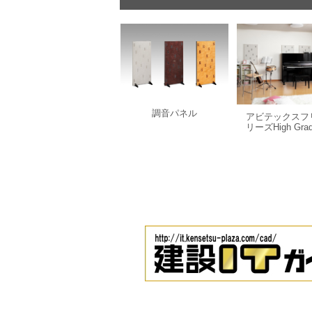
調音パネル
アビテックスフ
リーズHigh Gra