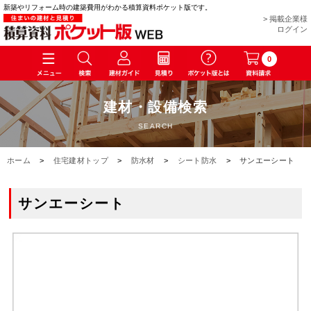
新築やリフォーム時の建築費用がわかる積算資料ポケット版です。
> 掲載企業様
ログイン
0
建材・設備検索
SEARCH
ホーム
>
住宅建材トップ
>
防水材
>
シート防水
>
サンエーシート
サンエーシート