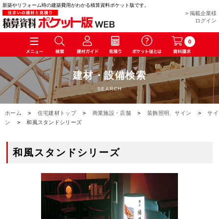
新築やリフォーム時の建築費用がわかる積算資料ポケット版です。
> 掲載企業様
ログイン
0
建材・設備検索
SEARCH
ホーム
>
住宅建材トップ
>
商業施設・店舗
>
装飾照明、サイン
>
サイ
ン
>
和風スタンドシリーズ
和風スタンドシリーズ