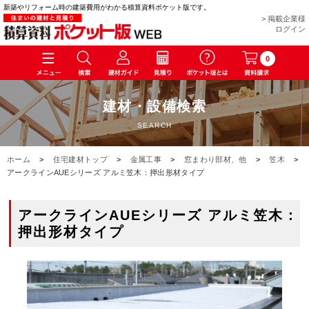
新築やリフォーム時の建築費用がわかる積算資料ポケット版です。
> 掲載企業様
ログイン
0
建材・設備検索
SEARCH
ホーム
>
住宅建材トップ
>
金属工事
>
窓まわり部材、他
>
笠木
>
アークラインAUEシリーズ アルミ笠木：押出形材タイプ
アークラインAUEシリーズ アルミ笠木：
押出形材タイプ