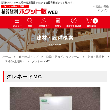
新築やリフォーム時の建築費用がわかる積算資料ポケット版です。
> 掲載企業様
ログイン
0
建材・設備検索
SEARCH
ホーム
>
住宅建材トップ
>
防蟻・防カビ、リフォーム
>
防蟻・防湿材
>
防蟻剤-土壌用-
>
グレネードMC
グレネードMC