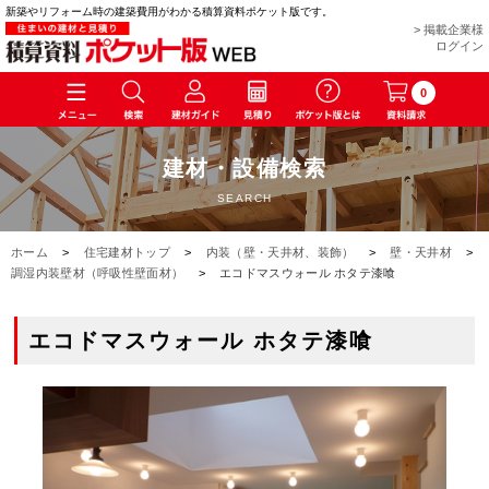
新築やリフォーム時の建築費用がわかる積算資料ポケット版です。
> 掲載企業様
ログイン
0
建材・設備検索
SEARCH
ホーム
>
住宅建材トップ
>
内装（壁・天井材、装飾）
>
壁・天井材
>
調湿内装壁材（呼吸性壁面材）
>
エコドマスウォール ホタテ漆喰
エコドマスウォール ホタテ漆喰