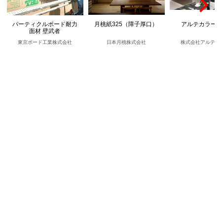
パーティクルボード耐力
月桃紙325（障子厚口）
アルテカラー
面材 壁武者
東京ボード工業株式会社
日本月桃株式会社
株式会社アルテジ