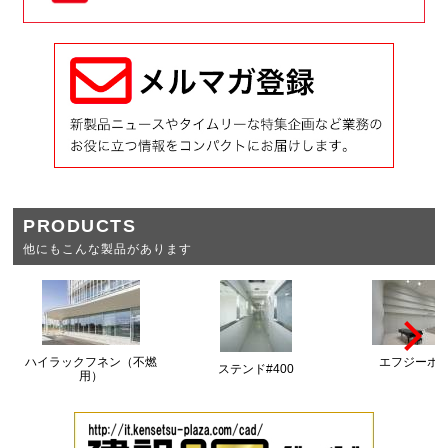
PRODUCTS
他にもこんな製品があります
ハイラックフネン（不燃
エフジーボ
ステンド#400
用）