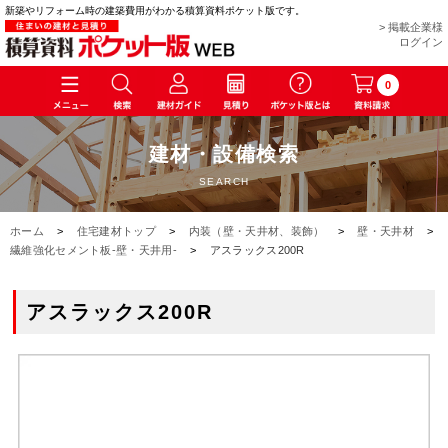
新築やリフォーム時の建築費用がわかる積算資料ポケット版です。
> 掲載企業様
ログイン
0
建材・設備検索
SEARCH
ホーム
>
住宅建材トップ
>
内装（壁・天井材、装飾）
>
壁・天井材
>
繊維強化セメント板-壁・天井用-
>
アスラックス200R
アスラックス200R