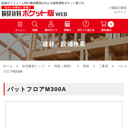
新築やリフォーム時の建築費用がわかる積算資料ポケット版です。
> 掲載企業様
ログイン
0
建材・設備検索
SEARCH
ホーム
>
住宅建材トップ
>
内装（床材）
>
床材
>
二重床
>
パット
フロアM300A
パットフロアM300A