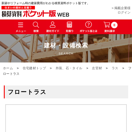
新築やリフォーム時の建築費用がわかる積算資料ポケット版です。
> 掲載企業様
ログイン
0
建材・設備検索
SEARCH
ホーム
>
住宅建材トップ
>
外装、石・タイル
>
左官材
>
ラス
>
フ
ロートラス
フロートラス