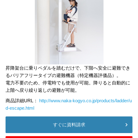
昇降架台に乗りペダルを踏むだけで、下階へ安全に避難でき
るバリアフリータイプの避難機器（特定機器評価品）。
電力不要のため、停電時でも使用が可能。降りると自動的に
上階へ戻り繰り返しの避難が可能。
商品詳細URL：
http://www.naka-kogyo.co.jp/products/ladder/u
d-escape.html
すぐに資料請求