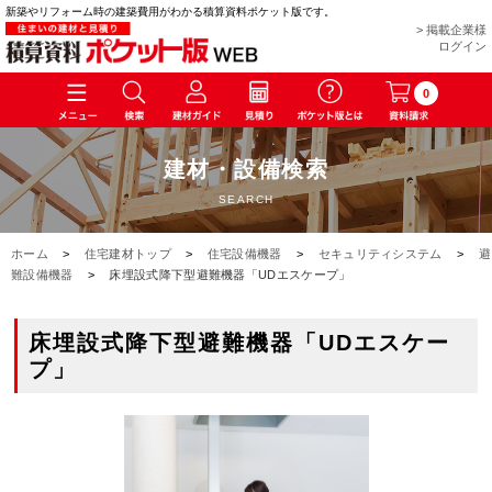
新築やリフォーム時の建築費用がわかる積算資料ポケット版です。
> 掲載企業様
ログイン
0
建材・設備検索
SEARCH
ホーム
>
住宅建材トップ
>
住宅設備機器
>
セキュリティシステム
>
避
難設備機器
>
床埋設式降下型避難機器「UDエスケープ」
床埋設式降下型避難機器「UDエスケー
プ」