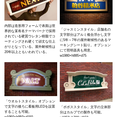
内部は造形用フォームで表面は世
「ジャスミンスタイル」店舗名の
界的な某有名テーマパークで採用
文字部分はアルミ複合浮かし文字
されている硬質ウレタン樹脂でコ
に5年～7年の屋外耐候性のあるマ
ーティングされ硬くて頑丈な仕上
ーキングシート貼り。オプション
がりとなっている。屋外耐候性は
にて照明器具も用意。
20年以上ともいわれている。
w1980×h885×d75
「ウオルトスタイル」オプション
で文字の後ろに看板用LEDを設置
「ポポススタイル」文字の立体部
することも可能。
分はカルプでの製作も可能。
w1950×h950×d150