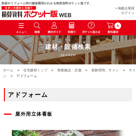
新築やリフォーム時の建築費用がわかる積算資料ポケット版です。
> 掲載企業様
ログイン
0
建材・設備検索
SEARCH
ホーム
>
住宅建材トップ
>
商業施設・店舗
>
装飾照明、サイン
>
サイ
ン
>
アドフォーム
アドフォーム
屋外用立体看板