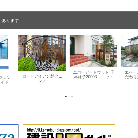
があります
エバーアートウッド 千
エバー
ロートアイアン製フェ
本格子2000Rユニット
だわり
ラスフェン
ンス
レイド