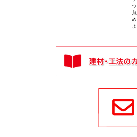
つ
剪
め
よ