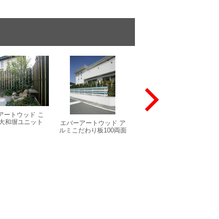
アートウッド こ
エバーアートウッド ス
大和塀ユニット
リットフェンス用格子
エバーアートウッド ア
材
ルミこだわり板100両面