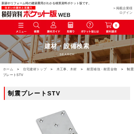
新築やリフォーム時の建築費用がわかる積算資料ポケット版です。
> 掲載企業様
ログイン
0
建材・設備検索
SEARCH
ホーム
>
住宅建材トップ
>
木工事、木材
>
耐震補強・耐震金物
>
制震
プレートSTV
制震プレートSTV