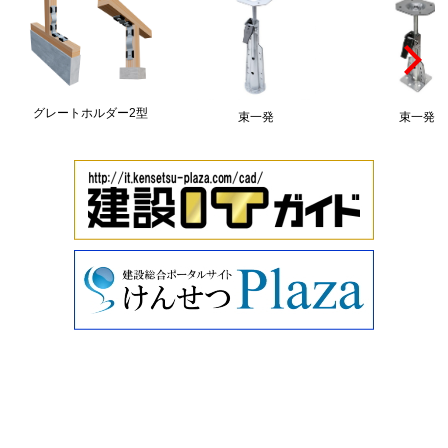
グレートホルダー2型
束一発
束一発S