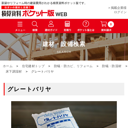
新築やリフォーム時の建築費用がわかる積算資料ポケット版です。
> 掲載企業様
ログイン
0
建材・設備検索
SEARCH
ホーム
>
住宅建材トップ
>
防蟻・防カビ、リフォーム
>
防蟻・防湿材
>
床下調湿材
>
グレートバリヤ
グレートバリヤ