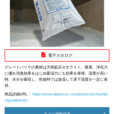
電子カタログ
グレートバリヤの素材は天然鉱石ゼオライト。吸着、浄化力
に優れ消臭効果をはじめ吸湿力にも効果を発揮。湿度が高い
時、水分を吸収し、乾燥時では放湿して床下湿度を一定に保
持。
商品詳細URL：
https://www.nippon-ec.com/products/choshits
u/greatbarrier/
すぐに資料請求