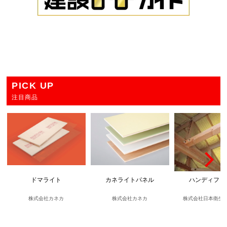
PICK UP
注目商品
ドマライト
カネライトパネル
ハンディフォ
株式会社カネカ
株式会社カネカ
株式会社日本衛生