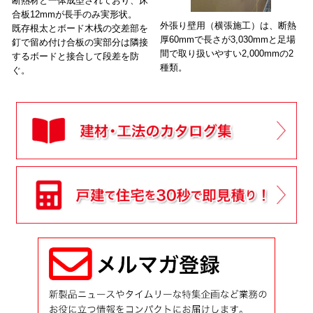
断熱材と一体成型されており、床
合板12mmが長手のみ実形状。
外張り壁用（横張施工）は、断熱
既存根太とボード木桟の交差部を
厚60mmで長さが3,030mmと足場
釘で留め付け合板の実部分は隣接
間で取り扱いやすい2,000mmの2
するボードと接合して段差を防
種類。
ぐ。