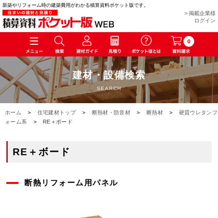
新築やリフォーム時の建築費用がわかる積算資料ポケット版です。
> 掲載企業様
ログイン
0
建材・設備検索
SEARCH
ホーム
>
住宅建材トップ
>
断熱材・防音材
>
断熱材
>
硬質ウレタンフ
ォーム系
>
RE＋ボード
RE＋ボード
断熱リフォーム用パネル