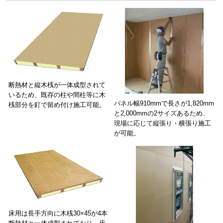
断熱材と縦木桟が一体成型されて
いるため、既存の柱や間柱等に木
パネル幅910mmで長さが1,820mm
桟部分を釘で留め付け施工可能。
と2,000mmの2サイズあるため、
現場に応じて縦張り・横張り施工
が可能。
床用は長手方向に木桟30×45が4本