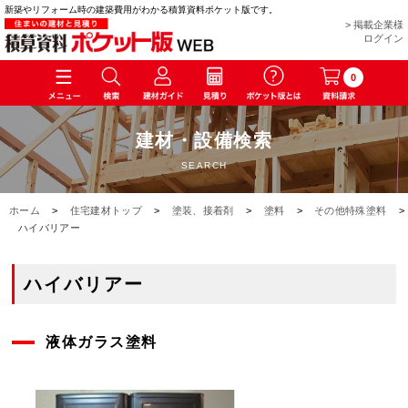
新築やリフォーム時の建築費用がわかる積算資料ポケット版です。
> 掲載企業様
ログイン
0
建材・設備検索
SEARCH
ホーム
>
住宅建材トップ
>
塗装、接着剤
>
塗料
>
その他特殊塗料
>
ハイバリアー
ハイバリアー
液体ガラス塗料