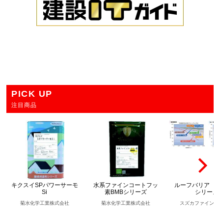
PICK UP
注目商品
キクスイSPパワーサーモ
水系ファインコートフッ
ルーフバリア［
Si
素BMBシリーズ
シリーズ
菊水化学工業株式会社
菊水化学工業株式会社
スズカファイン株