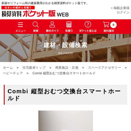
新築やリフォーム時の建築費用がわかる積算資料ポケット版です。
> 掲載企業様
ログイン
0
建材・設備検索
SEARCH
ホーム
>
住宅建材トップ
>
商業施設・店舗
>
スペースアクセサリー
>
ベビーチェア
>
Combi 縦型おむつ交換台スマートホールド
Combi 縦型おむつ交換台スマートホー
ルド