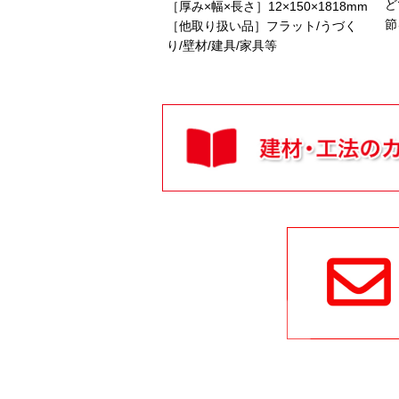
ど
［厚み×幅×長さ］12×150×1818mm
節
［他取り扱い品］フラット/うづく
り/壁材/建具/家具等