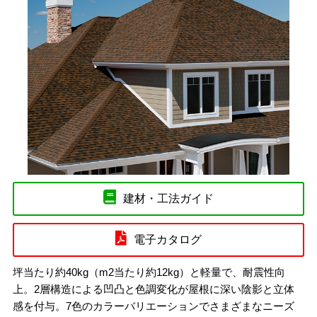
建材・工法ガイド
電子カタログ
坪当たり約40kg（m2当たり約12kg）と軽量で、耐震性向
上。2層構造による凹凸と色調変化が屋根に深い陰影と立体
感を付与。7色のカラーバリエーションでさまざまなニーズ