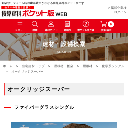
新築やリフォーム時の建築費用がわかる積算資料ポケット版です。
> 掲載企業様
ログイン
0
建材・設備検索
SEARCH
ホーム
>
住宅建材トップ
>
屋根材・板金
>
屋根材
>
化学系シングル
>
オークリッジスーパー
オークリッジスーパー
ファイバーグラスシングル