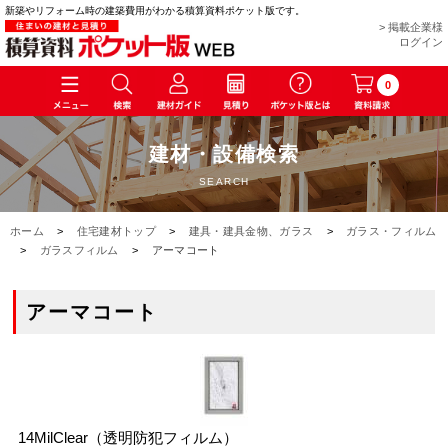
新築やリフォーム時の建築費用がわかる積算資料ポケット版です。
> 掲載企業様
ログイン
0
建材・設備検索
SEARCH
ホーム
>
住宅建材トップ
>
建具・建具金物、ガラス
>
ガラス・フィルム
>
ガラスフィルム
>
アーマコート
アーマコート
14MilClear（透明防犯フィルム）