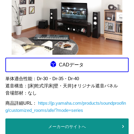
CADデータ
単体適合性能：Dr-30・Dr-35・Dr-40
遮音構造：[床]乾式浮床[壁・天井]オリジナル遮音パネル
音場部材：なし
商品詳細URL：
https://jp.yamaha.com/products/soundproofin
g/customized_rooms/afe/?mode=series
メーカーのサイトへ