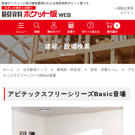
新築やリフォーム時の建築費用がわかる積算資料ポケット版です。
> 掲載企業様
ログイン
0
建材・設備検索
SEARCH
ホーム
>
住宅建材トップ
>
断熱材・防音材
>
防音・音響ルーム
>
アビ
テックスフリーシリーズBasic音場
アビテックスフリーシリーズBasic音場