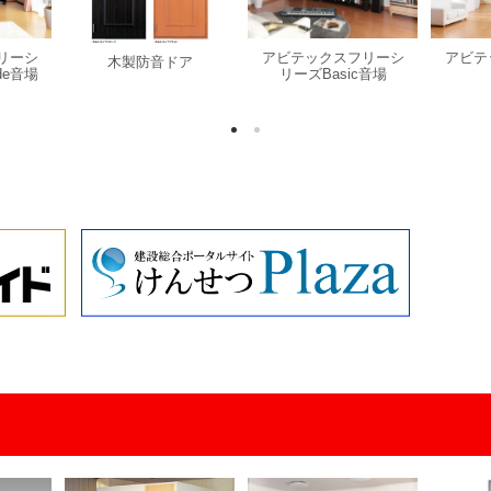
リーシ
アビテックスフリーシ
アビテ
木製防音ドア
de音場
リーズBasic音場