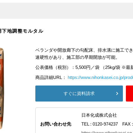
用下地調整モルタル
ベランダや開放廊下の勾配床、排水溝に施工で
速硬性があり、施工部の早期開放が可能。
公表価格（税別）：5,500円／袋 （25kg/袋 
商品詳細URL：
https://www.nihonkasei.co.jp/produ
すぐに資料請求
日本化成株式会社
お問い合わせ先
TEL : 0120-974237 FAX :
https://www.nihonkasei.co.