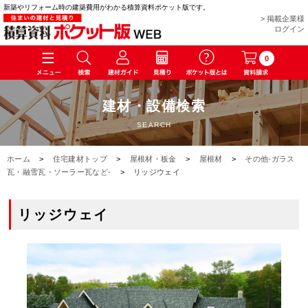
新築やリフォーム時の建築費用がわかる積算資料ポケット版です。
> 掲載企業様
ログイン
0
建材・設備検索
SEARCH
ホーム
>
住宅建材トップ
>
屋根材・板金
>
屋根材
>
その他-ガラス
瓦・融雪瓦・ソーラー瓦など-
>
リッジウェイ
リッジウェイ