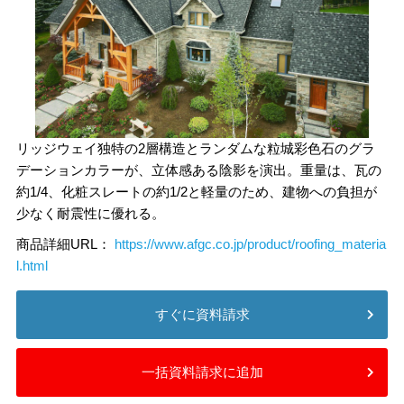
リッジウェイ独特の2層構造とランダムな粒城彩色石のグラ
デーションカラーが、立体感ある陰影を演出。重量は、瓦の
約1/4、化粧スレートの約1/2と軽量のため、建物への負担が
少なく耐震性に優れる。
商品詳細URL：
https://www.afgc.co.jp/product/roofing_materia
l.html
すぐに資料請求
一括資料請求に追加