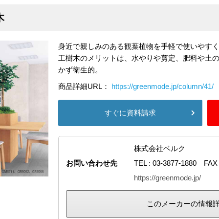
木
身近で親しみのある観葉植物を手軽で使いやす
工樹木のメリットは、水やりや剪定、肥料や土
かず衛生的。
商品詳細URL：
https://greenmode.jp/column/41/
すぐに資料請求
株式会社ベルク
お問い合わせ先
TEL : 03-3877-1880 FAX 
https://greenmode.jp/
このメーカーの情報